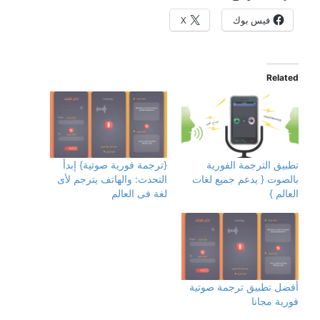
فيس بوك
X
Related
تطبيق الترجمة الفورية
{ترجمة فورية صوتية} إبدأ
بالصوت { يدعم جميع لغات
التحدث: والهاتف يترجم لأى
العالم }
لغة فى العالم
أفضل تطبيق ترجمة صوتية
فورية مجانا