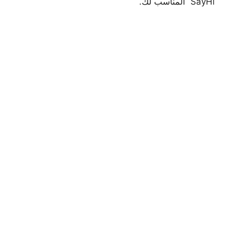
SayHi المناسب لك.