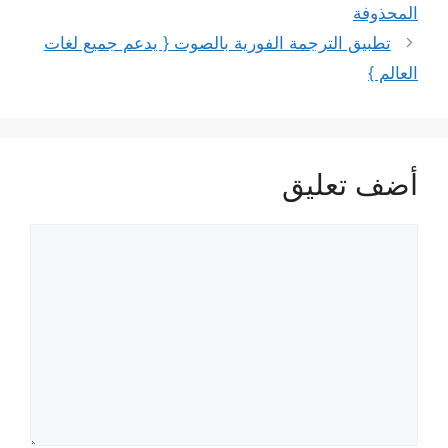
المحذوفة
تطبيق الترجمة الفورية بالصوت { يدعم جميع لغات
العالم }
أضف تعليق
تعليق