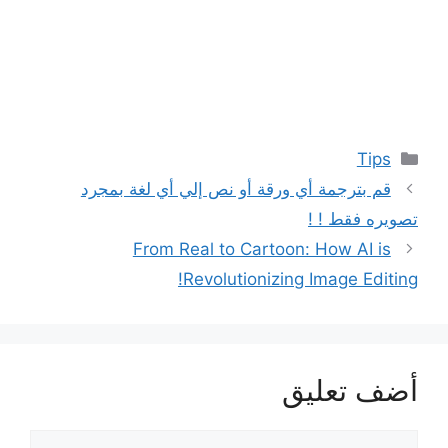
التصنيفات
Tips
قم بترجمة أي ورقة أو نص إلي أي لغة بمجرد
تصويره فقط ! !
From Real to Cartoon: How AI is
Revolutionizing Image Editing!
أضف تعليق
تعليق