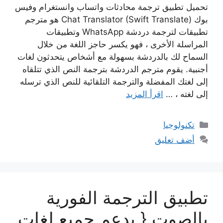
تحميل تطبيق ترجمة محادثات واتساب وانستغرام وفيس
بوك Chat Translator (Swift Translate) هو مترجم
تطبيقات لترجمة دردشة WhatsApp وتطبيقات
المراسلة الأخرى ، فهو يكسر حاجز اللغة من خلال
السماح لك بالدردشة بسهولة مع أشخاص يتحدثون لغات
أجنبية. يقوم مترجم الدردشة بترجمة النص الذي تتلقاه
إلى لغتك المفضلة والترجمة التلقائية للنص الذي ترسله
إلى لغته ، …
اقرأ المزيد
التصنيفات
تكنولوجيا
أضف تعليق
تطبيق الترجمة الفورية
بالصوت { يدعم جميع لغات